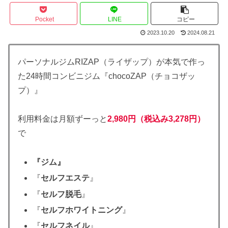
Pocket
LINE
コピー
2023.10.20
2024.08.21
パーソナルジムRIZAP（ライザップ）が本気で作っ
た24時間コンビニジム『chocoZAP（チョコザッ
プ）』
利用料金は月額ずーっと
2,980円
（税込み3,278円）
で
『ジム』
『
セルフエステ
』
『
セルフ脱毛
』
『
セルフホワイトニング
』
『
セルフネイル
』