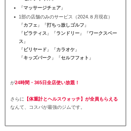
『
マッサージチェア
』
1部の店舗のみのサービス（2024.８月現在）
『
カフェ
』『
打ちっ放しゴルフ
』
『
ピラティス
』『
ランドリー
』『
ワークスベー
ス
』
『
ビリヤード
』『
カラオケ
』
『
キッズパーク
』『
セルフフォト
』
が
24時間・365日全店使い放題！
さらに
【体重計とヘルスウォッチ】が全員もらえる
なんて、コスパが最強のジムです。