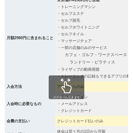
・トレーニングマシン
・セルフエステ
・セルフ脱毛
・セルフホワイトニング
・セルフネイル
月額2980円に含まれること
・マッサージチェア
・一部の店舗のみのサービス
カフェ・ゴルフ・ワークスペース・
ランドリー・ピラティス
・ライザップの動画視聴
・トレーニングの記録もできるアプリの利
入会方法
アプリからのみ
・スマートフォン
スクロールできます
入会時に必要なもの
・メールアドレス
・クレジットカード
会費の支払い
クレジットカード払いのみ
休会は翌々月の1日から可能