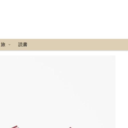
り旅
読書