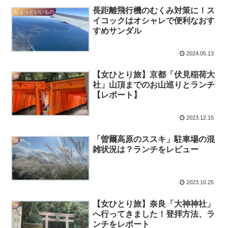
長距離飛行機のむくみ対策に！ス
ちょっといいもの
イコックはオシャレで便利なおす
すめサンダル
2024.05.13
【女ひとり旅】京都「伏見稲荷大
旅
社」山頂までのお山巡りとランチ
【レポート】
2023.12.15
「曽爾高原のススキ」駐車場の混
旅
雑状況は？ランチをレビュー
2023.10.25
【女ひとり旅】奈良「大神神社」
旅
へ行ってきました！登拝方法、ラ
ンチをレポート