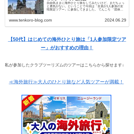
自由気ままに海外ひとり旅をしてみたいけど、まだちょっ
と勇気がない。ということで今回は「全員が1人参加の女
性限定ツアー」に参加してきました。 てんころ 「団体旅
行」と「個人旅行」のいいとこどりという感じでしたよ！
今回のチェコとオーストリアの...
www.tenkoro-blog.com
2024.06.29
【50代】はじめての海外ひとり旅は「1人参加限定ツア
ー」がおすすめの理由！
私が参加したクラブツーリズムのツアーはこちらから探せます↓
≪海外旅行≫大人のひとり旅など人気ツアーが満載！