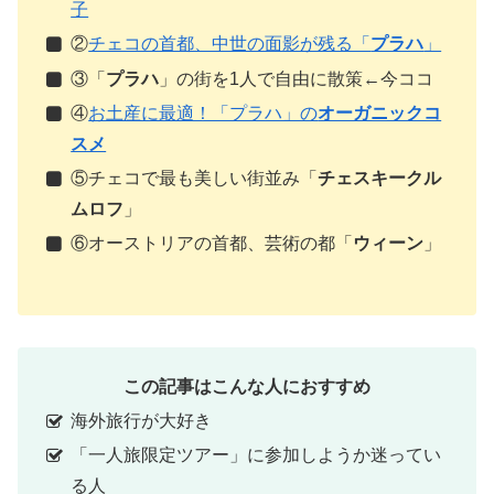
子
②
チェコの首都、中世の面影が残る「
プラハ
」
③「
プラハ
」の街を1人で自由に散策←今ココ
④
お土産に最適！「プラハ」の
オーガニックコ
スメ
⑤チェコで最も美しい街並み「
チェスキークル
ムロフ
」
⑥オーストリアの首都、芸術の都「
ウィーン
」
この記事はこんな人におすすめ
海外旅行が大好き
「一人旅限定ツアー」に参加しようか迷ってい
る人