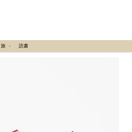
り旅
読書