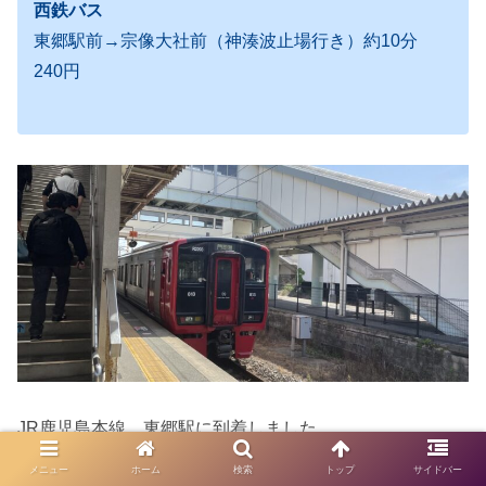
西鉄バス
東郷駅前→宗像大社前（神湊波止場行き）約10分
240円
JR鹿児島本線、東郷駅に到着しました。
改札を出て左側の階段を下ります
メニュー
ホーム
検索
トップ
サイドバー