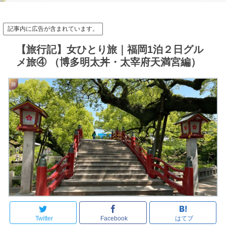
記事内に広告が含まれています。
【旅行記】女ひとり旅｜福岡1泊２日グル
メ旅④ （博多明太丼・太宰府天満宮編）
旅
Twitter
Facebook
はてブ