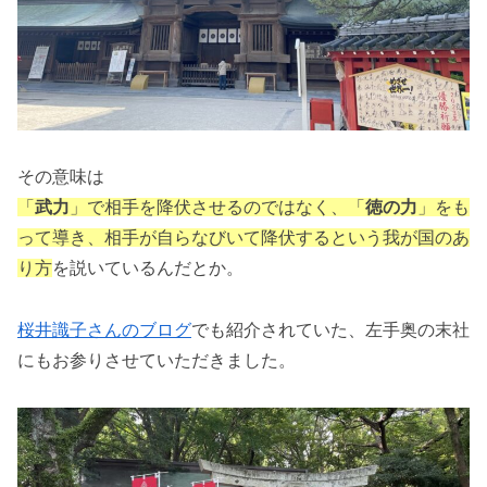
その意味は
「
武力
」で相手を降伏させるのではなく、「
徳の力
」をも
って導き、相手が自らなび
いて
降伏するという我が国のあ
り方
を説いているんだとか。
桜井識子さんのブログ
でも紹介されていた、左手奥の末社
にもお参りさせていただきました。