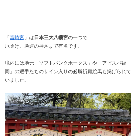
「
筥崎宮
」は
日本三大八幡宮
の一つで
厄除け、勝運の神さまで有名です。
境内には地元「ソフトバンクホークス」や「アビスパ福
岡」の選手たちのサイン入りの必勝祈願絵馬も掲げられて
いました。