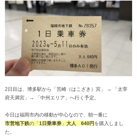
2日目は、博多駅から「筥崎（はこざき）宮」 → 「太宰
府天満宮」→ 「中州エリア」へ行く予定。
今日は福岡市内の移動が中心なので、朝一番に
市営地下鉄
の「
1日乗車券
」
大人 640円
を購入しまし
た。