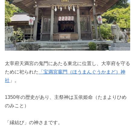
太宰府天満宮の鬼門にあたる東北に位置し、大宰府を守る
ために祀られた
「宝満宮竈門（ほうまんぐうかまど）神
社
」。
1350年の歴史があり、主祭神は玉依姫命（たまよりひめ
のみこと）
「縁結び」の神さまです。