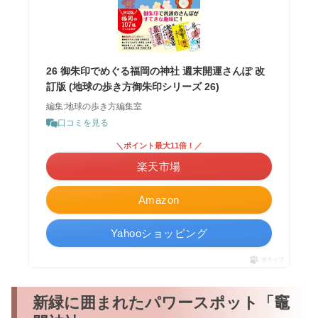
26 御朱印でめぐる福岡の神社 週末開運さんぽ 改
訂版 (地球の歩き方御朱印シリーズ 26)
編集:地球の歩き方編集室
口コミを見る
＼ポイント最大11倍！／
楽天市場
Amazon
Yahooショッピング
ポチップ
新緑に囲まれたパワースポット「竈