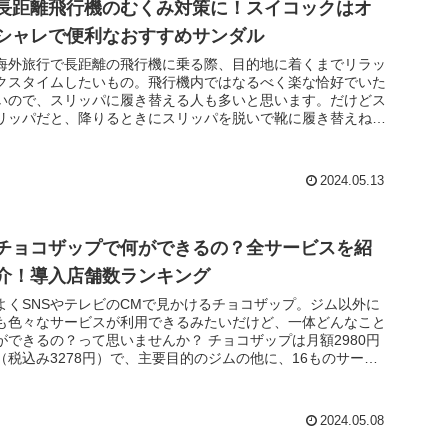
長距離飛行機のむくみ対策に！スイコックはオ
シャレで便利なおすすめサンダル
海外旅行で長距離の飛行機に乗る際、目的地に着くまでリラッ
クスタイムしたいもの。飛行機内ではなるべく楽な恰好でいた
いので、スリッパに履き替える人も多いと思います。だけどス
リッパだと、降りるときにスリッパを脱いで靴に履き替えねば
なりませんよね。...
2024.05.13
チョコザップで何ができるの？全サービスを紹
介！導入店舗数ランキング
よくSNSやテレビのCMで見かけるチョコザップ。ジム以外に
も色々なサービスが利用できるみたいだけど、一体どんなこと
ができるの？って思いませんか？ チョコザップは月額2980円
（税込み3278円）で、主要目的のジムの他に、16ものサービ
スが「...
2024.05.08