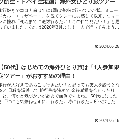
ツ航空・ドバイ空港編】海外女ひとり旅ツアー
旅行好きでコロナ前は年に1回は海外に行っていた私。ミュー
ジカル「エリザベート」を観てシシーに共感して以来、ウィー
ンに憧れ「死ぬまでに絶対行きたい！この目で見たい！」と思
っていました。あれは2020年3月よし！一人で行ってみよう！
と決心して予...
2024.06.25
【50代】はじめての海外ひとり旅は「1人参加限
定ツアー」がおすすめの理由！
旅行が大好きであちこち行きたい！と思っても友人を誘うとな
ると 日程を調整して 旅行先を決めて 金銭感覚を合わせたり…
…と、何かと気づかいが必要で面倒ですよね。 50代になった
今「誰にも気兼ねせずに、行きたい時に行きたい所へ旅した
い！」と思...
2024.06.19