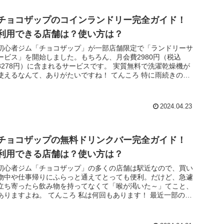
チョコザップのコインランドリー完全ガイド！
利用できる店舗は？使い方は？
初心者ジム「チョコザップ」が一部店舗限定で「ランドリーサ
ービス」を開始しました。もちろん、月会費2980円（税込
3278円）に含まれるサービスです。 実質無料で洗濯乾燥機が
使えるなんて、ありがたいですね！ てんころ 特に雨続きの時
や、毛布な...
2024.04.23
チョコザップの無料ドリンクバー完全ガイド！
利用できる店舗は？使い方は？
初心者ジム「チョコザップ」の多くの店舗は駅近なので、買い
物中や仕事帰りにふらっと通えてとっても便利。だけど、急遽
立ち寄ったら飲み物を持ってなくて「喉が渇いた～」てこと、
ありますよね。 てんころ 私は何回もあります！ 最近一部の店
舗のみですが...