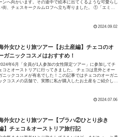
ーンへ向かいます。その途中で絵本に出てくるような可愛らし
い街、チェスキークルムロフへ立ち寄りました。 ①「エミレ
ーツ航空」「ドバ...
2024.09.02
海外女ひとり旅ツアー【お土産編】チェコのオ
ーガニックコスメはおすすめ！
2024年6月「全員が1人参加の女性限定ツアー」に参加してチ
ェコとオーストリアに行ってきました。 チェコは意外とオー
ガニックコスメが有名でした！この記事ではチェコのオーガニ
ックコスメの店舗で、実際に私が購入したお土産をご紹介しま
す。なかには...
2024.07.06
海外女ひとり旅ツアー【プラハ②ひとり歩き
編】チェコ＆オーストリア旅行記