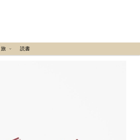
り旅
読書