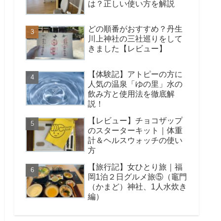
は？正しい使い方を解説
どの順番がおすすめ？丹生
川上神社の三社巡りをして
きました【レビュー】
【体験記】アトピーの方に
人気の温泉「ゆの里」水の
飲み方と使用法を徹底解
説！
【レビュー】チョコザップ
のスターターキット｜体重
計＆ヘルスウォッチの使い
方
【旅行記】女ひとり旅｜福
岡1泊２日グルメ旅⑤（竈門
（かまど）神社、1人水炊き
編）